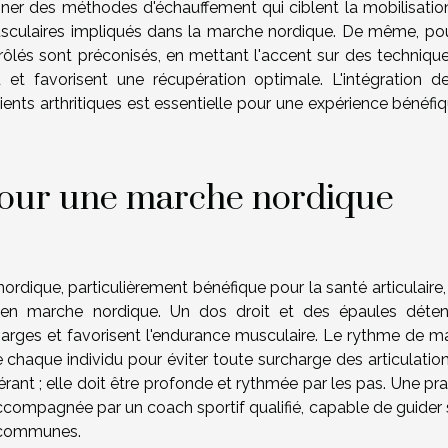
gner des méthodes d'échauffement qui ciblent la mobilisatio
musculaires impliqués dans la marche nordique. De même, pou
lés sont préconisés, en mettant l'accent sur des technique
 et favorisent une récupération optimale. L'intégration d
ients arthritiques est essentielle pour une expérience bénéfi
pour une marche nordique
ordique, particulièrement bénéfique pour la santé articulaire, 
 en marche nordique. Un dos droit et des épaules déte
harges et favorisent l'endurance musculaire. Le rythme de m
e chaque individu pour éviter toute surcharge des articulatio
rant ; elle doit être profonde et rythmée par les pas. Une pr
ccompagnée par un coach sportif qualifié, capable de guider s
s communes.