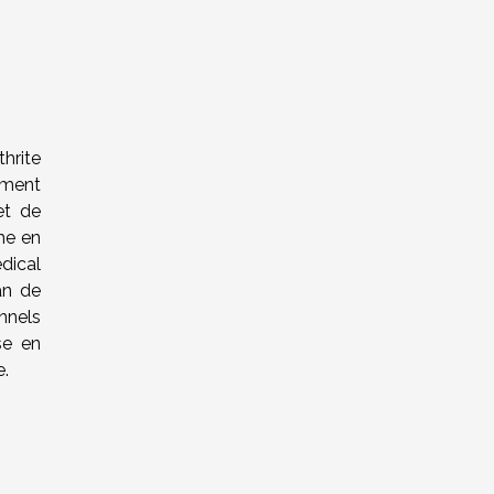
hrite
ement
et de
che en
dical
an de
onnels
se en
e.