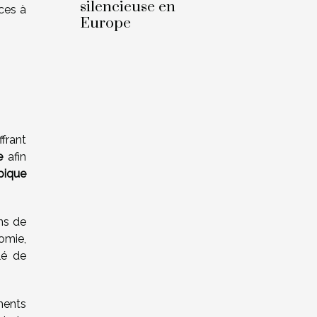
silencieuse en
ces à
Europe
frant
e
afin
apique
ns de
omie,
lé de
ments