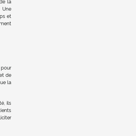
de la
. Une
ps et
ement
 pour
 et de
ue la
é, ils
ients
citer