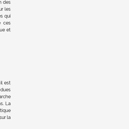
n des
r les
s qui
e ces
que et
il est
ndues
arche
ns. La
atique
ur la