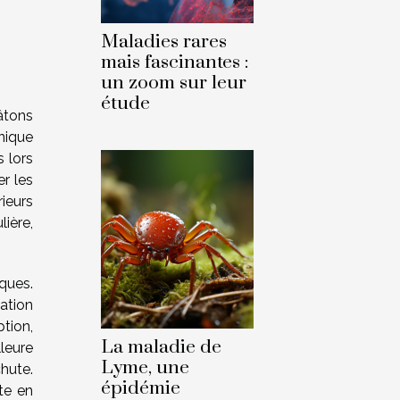
Maladies rares
mais fascinantes :
un zoom sur leur
étude
âtons
nique
s lors
er les
ieurs
lière,
ques.
lation
ption,
La maladie de
leure
Lyme, une
chute.
épidémie
te en