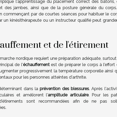
mplique l'apprentissage du placement correct des bâtons, 
 des jambes, ainsi que de la posture générale du corps
 commençant par de courtes séances pour habituer le cor
r un kinésithérapeute ou un instructeur qualifié peut grand
hauffement et de l'étirement
a marche nordique requiert une préparation adéquate, surtout
rincipal de l'
échauffement
est de préparer le corps à l'effort
'augmenter progressivement la température corporelle ainsi q
taux pour les personnes atteintes d'arthrite.
déterminant dans la
prévention des blessures
. Après l'activit
ulaires et améliorent l'
amplitude articulaire
. Pour les pat
'étirements sont recommandées afin de ne pas solli
ées.